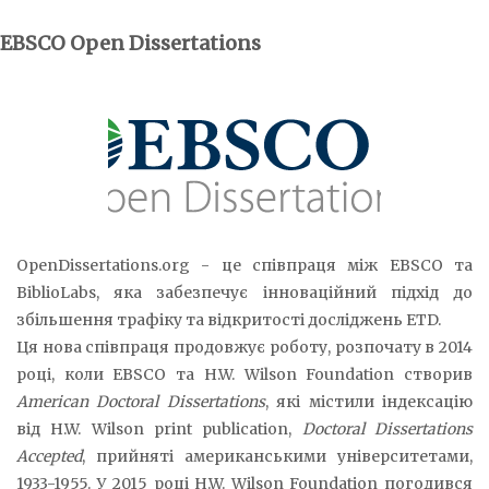
EBSCO Open Dissertations
OpenDissertations.org - це співпраця між EBSCO та
BiblioLabs, яка забезпечує інноваційний підхід до
збільшення трафіку та відкритості досліджень ETD.
Ця нова співпраця продовжує роботу, розпочату в 2014
році, коли EBSCO та H.W. Wilson Foundation створив
American Doctoral Dissertations
, які містили індексацію
від H.W. Wilson print publication,
Doctoral Dissertations
Accepted
, прийняті американськими університетами,
1933-1955. У 2015 році H.W. Wilson Foundation погодився