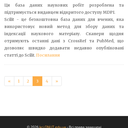
Ця база даних наукових робіт розроблена та
підтримується видавцем відкритого доступу MDPI.
Scilit - це безкоштовна база даних для вчених, яка
використовує новий метод для збору даних та
індексації наукового матеріалу. Сканери щодня
отримують останні дані з CrossRef та PubMed, що
дозволяє швидко додавати недавно опубліковані
статті до Scilit.
Посилання
«
1
2
3
4
»
©
2026
kci.ONUT.edu.ua
- Всі права захищені